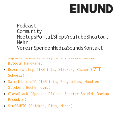
Podcast
Community
Shops
Meetups
Portal
Shops
YouTube
Shoutout
Mehr
Unser offizieller Shop mit dem Einundzwanzig
Verein
Spenden
Media
Sounds
Kontakt
Magazin
Copiaro (Einundzwanzig Merch, Little HODLer,
Bitcoin Hardware)
Dezentralshop (T-Shirts, Sticker, Bücher (🇨🇭
Schweiz)
SatoshistoreIO (T-Shirts, Babybodies, Hoodies,
Sticker, Bücher uvm.)
ClavaStack (Specter DIY und Specter Shield, Backup
Produkte)
Stuff4BTC (Sticker, Pins, Merch)