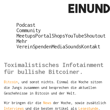
Podcast
 +++ "Hosp oder top!" ist Spiel des Jahres 2021 +++ Das Auto wird sich nich
Community
Meetups
Portal
Shops
YouTube
Shoutout
Mehr
Einundzwanzig, der
Verein
Spenden
Media
Sounds
Kontakt
Bitcoin Podcast
Toximalistisches Infotainment
für bullishe Bitcoiner.
Bitcoin
, und sonst nichts. Einmal die Woche sitzen
die Jungs zusammen und besprechen die aktuellen
Geschehnisse in Bitcoin und der Welt.
Wir bringen dir die
News
der Woche, sowie zusätzlich
Interviews
und die besten Artikel als
Lesestunde
.