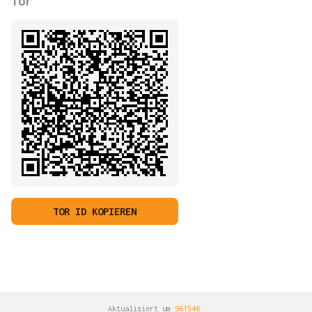
Tor
TOR ID KOPIEREN
Aktualisiert um
961546
.