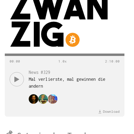
00
:
00
2
:
10
:
00
News #329
Mal verlierste, mal gewinnen die
andern
Download