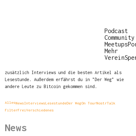
Podcast
Community
Einundzwanzig, der
Meetups
Po
Bitcoin Podcast
Mehr
Verein
Spe
Wir bringen dir die Bitcoin-News der Woche, sowie
zusätzlich Interviews und die besten Artikel als
Lesestunde. Außerdem erfährst du in "Der Weg" wie
andere Leute zu Bitcoin gekommen sind.
Alles
News
Interviews
Lesestunde
Der Weg
On Tour
NostrTalk
FilterFrei
Verschiedenes
News