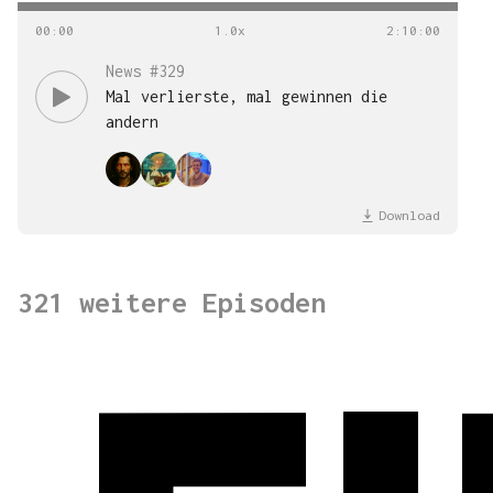
00
:
00
2
:
10
:
00
News #329
Mal verlierste, mal gewinnen die
andern
Download
321 weitere Episoden