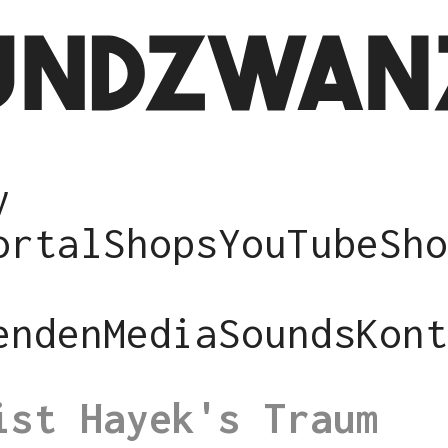
y
ortal
Shops
YouTube
Sho
enden
Media
Sounds
Kont
ist Hayek's Traum