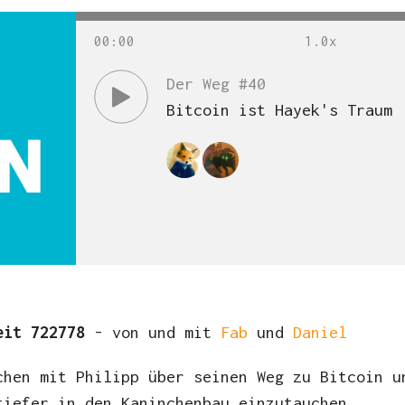
00
:
00
Der Weg #40
Bitcoin ist Hayek's Traum
zeit 722778
- von und mit
Fab
und
Daniel
chen mit Philipp über seinen Weg zu Bitcoin u
tiefer in den Kaninchenbau einzutauchen.