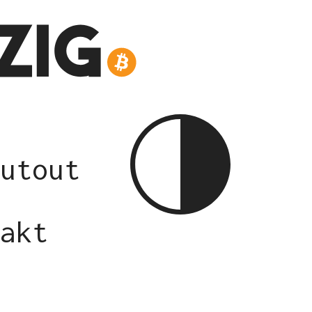
utout
akt