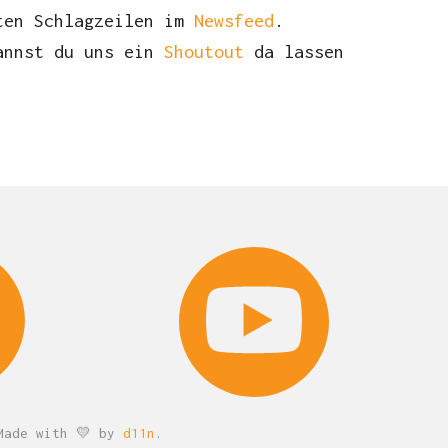
ten Schlagzeilen im
Newsfeed
.
annst du uns ein
Shoutout
da lassen
ade with 💛 by
d11n
.