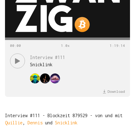
00
:
00
1
:
19
:
14
Interview #111
Snicklink
Download
Interview #111 - Blockzeit 879529 - von und mit
Quillie
,
Dennis
und
Snicklink