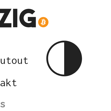
utout
akt
s