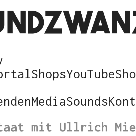
y
ortal
Shops
YouTube
Sho
enden
Media
Sounds
Kont
taat mit Ullrich Mie