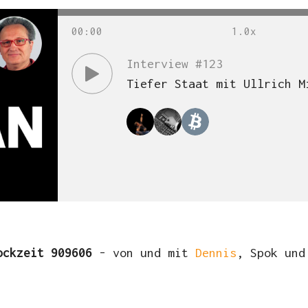
00
:
00
Interview #123
Tiefer Staat mit Ullrich M
ockzeit 909606
- von und mit
Dennis
, Spok un