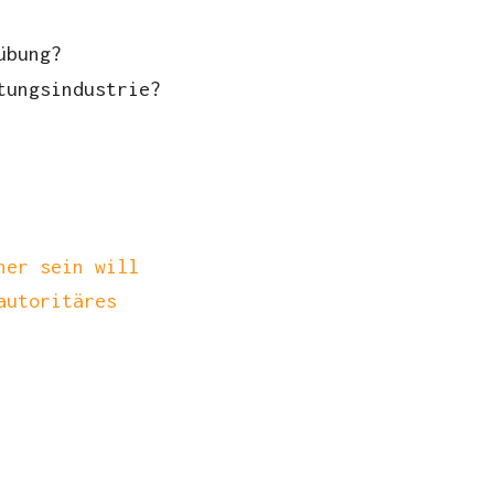
übung?
tungsindustrie?
ner sein will
autoritäres