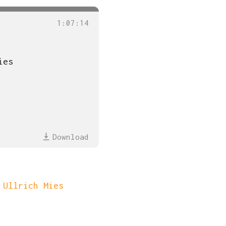
1
:
07
:
14
ies
Download
d
Ullrich Mies