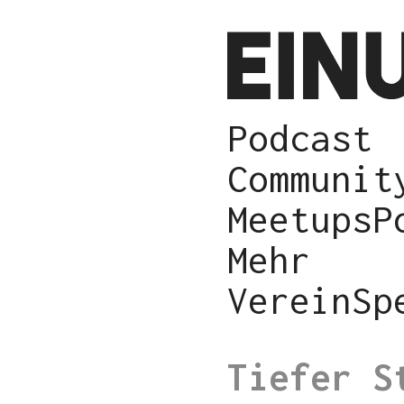
Podcast
Communit
Meetups
P
Mehr
Verein
Sp
Tiefer S