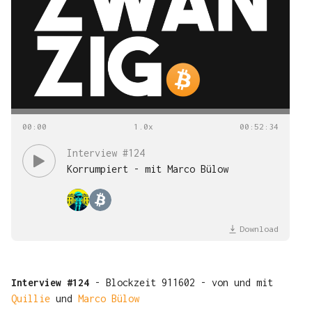
00
:
00
00
:
52
:
34
Interview #124
Korrumpiert - mit Marco Bülow
Download
Interview #124
- Blockzeit 911602 - von und mit
Quillie
und
Marco Bülow