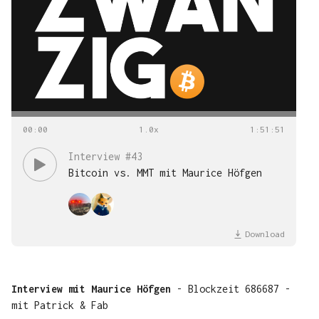
00
:
00
1
:
51
:
51
Interview #43
Bitcoin vs. MMT mit Maurice Höfgen
Download
Interview mit Maurice Höfgen
- Blockzeit 686687 -
mit Patrick & Fab