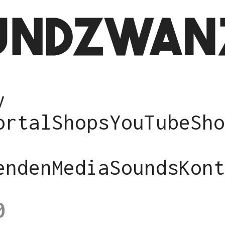
y
ortal
Shops
YouTube
Sho
enden
Media
Sounds
Kont
0