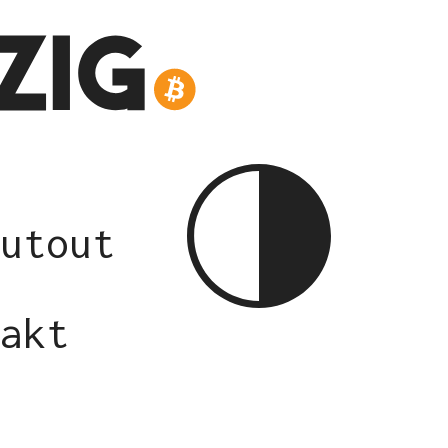
utout
akt