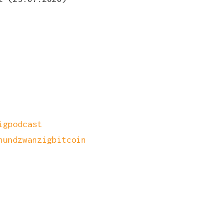
igpodcast
nundzwanzigbitcoin