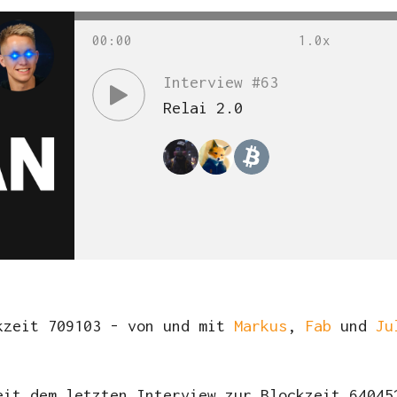
00
:
00
Interview #63
Relai 2.0
kzeit 709103 - von und mit
Markus
,
Fab
und
Ju
eit dem letzten Interview zur Blockzeit 64045