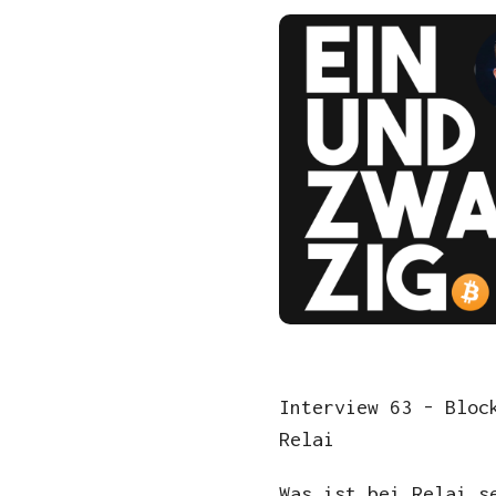
Interview 63 - Bloc
Relai
Was ist bei Relai s