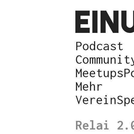
Podcast
Communit
Meetups
P
Mehr
Verein
Sp
Relai 2.