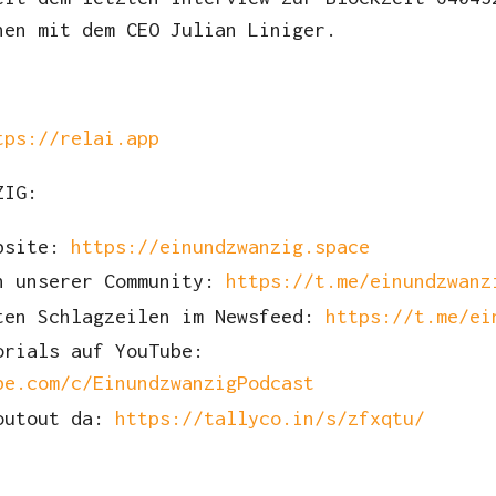
hen mit dem CEO Julian Liniger.
tps://relai.app
ZIG:
ebsite:
https://einundzwanzig.space
n unserer Community:
https://t.me/einundzwanz
ten Schlagzeilen im Newsfeed:
https://t.me/ei
orials auf YouTube:
be.com/c/EinundzwanzigPodcast
houtout da:
https://tallyco.in/s/zfxqtu/