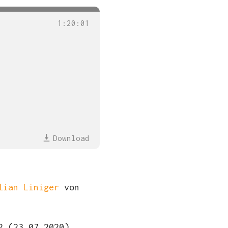
1
:
20
:
01
Download
lian Liniger
von
2 (23.07.2020)