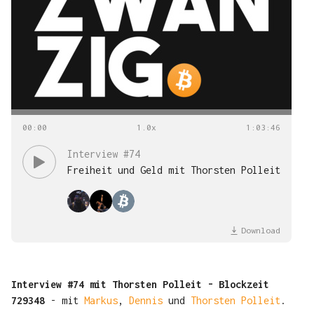
00
:
00
1
:
03
:
46
Interview #74
Freiheit und Geld mit Thorsten Polleit
Download
Interview #74 mit Thorsten Polleit - Blockzeit
729348
- mit
Markus
,
Dennis
und
Thorsten Polleit
.