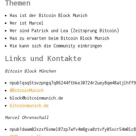
Themen
Was ist der Bitcoin Block Munich
Wer ist Marcel
Wer sind Patrick und Lea (Zeitsprung Bitcoin)
Was zu erwarten beim Bitcoin Block Munich
Wie kann sich die Community einbringen
Links und Kontakte
Bitcoin Block München
npub1qsq5tsvzpngq7q86244fthke30724r2uey8qm48atjlhff9
@BitcoinMunich
block@bitcoinmunich.de
bitcoinmunich.de
Marcel Ohrenschall
npub1dwwm02xzxf6xmel87zp7wfv4m8gva0ztvfy05xcr54m0lc8