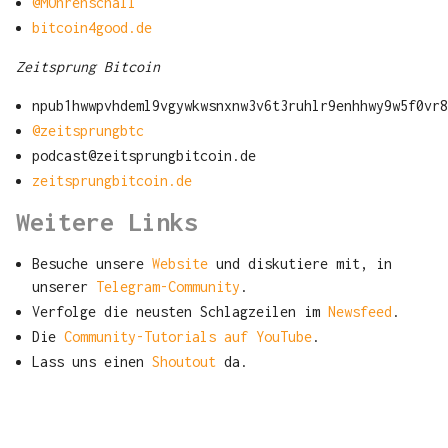
@MOhrenschall
bitcoin4good.de
Zeitsprung Bitcoin
npub1hwwpvhdeml9vgywkwsnxnw3v6t3ruhlr9enhhwy9w5f0vr8
@zeitsprungbtc
podcast@zeitsprungbitcoin.de
zeitsprungbitcoin.de
Weitere Links
Besuche unsere
Website
und diskutiere mit, in
unserer
Telegram-Community
.
Verfolge die neusten Schlagzeilen im
Newsfeed
.
Die
Community-Tutorials auf YouTube
.
Lass uns einen
Shoutout
da.