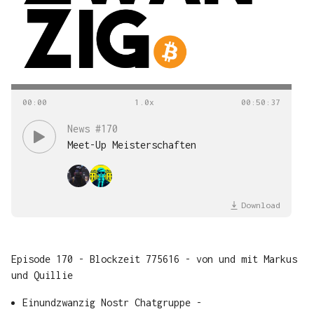
00
:
00
00
:
50
:
37
News #170
Meet-Up Meisterschaften
Download
Episode 170 - Blockzeit 775616 - von und mit Markus
und Quillie
Einundzwanzig Nostr Chatgruppe -