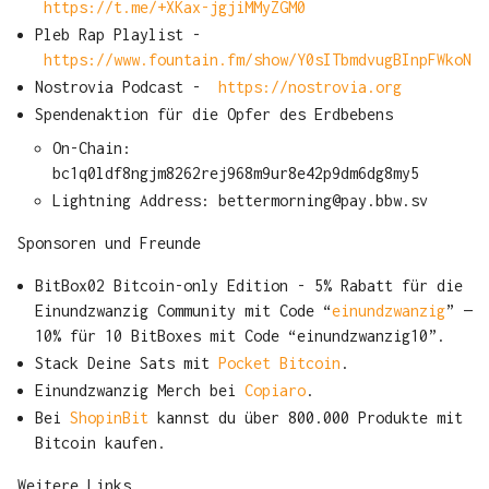
https://t.me/+XKax-jgjiMMyZGM0
Pleb Rap Playlist -
https://www.fountain.fm/show/Y0sITbmdvugBInpFWkoN
Nostrovia Podcast -
https://nostrovia.org
Spendenaktion für die Opfer des Erdbebens
On-Chain:
bc1q0ldf8ngjm8262rej968m9ur8e42p9dm6dg8my5
Lightning Address: bettermorning@pay.bbw.sv
Sponsoren und Freunde
BitBox02 Bitcoin-only Edition - 5% Rabatt für die
Einundzwanzig Community mit Code “
einundzwanzig
” —
10% für 10 BitBoxes mit Code “einundzwanzig10”.
Stack Deine Sats mit
Pocket Bitcoin
.
Einundzwanzig Merch bei
Copiaro
.
Bei
ShopinBit
kannst du über 800.000 Produkte mit
Bitcoin kaufen.
Weitere Links