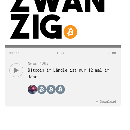
00
:
00
1
:
17
:
00
News #207
Bitcoin im Ländle ist nur 12 mal im
Jahr
Download