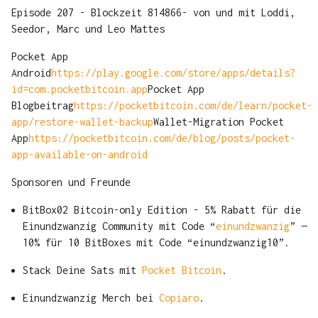
Episode 207 - Blockzeit 814866- von und mit Loddi,
Seedor, Marc und Leo Mattes
Pocket App
Android
https://play.google.com/store/apps/details?
id=com.pocketbitcoin.app
Pocket App
Blogbeitrag
https://pocketbitcoin.com/de/learn/pocket-
app/restore-wallet-backup
Wallet-Migration Pocket
App
https://pocketbitcoin.com/de/blog/posts/pocket-
app-available-on-android
Sponsoren und Freunde
BitBox02 Bitcoin-only Edition - 5% Rabatt für die
Einundzwanzig Community mit Code “
einundzwanzig
” —
10% für 10 BitBoxes mit Code “einundzwanzig10”.
Stack Deine Sats mit
Pocket Bitcoin
.
Einundzwanzig Merch bei
Copiaro
.