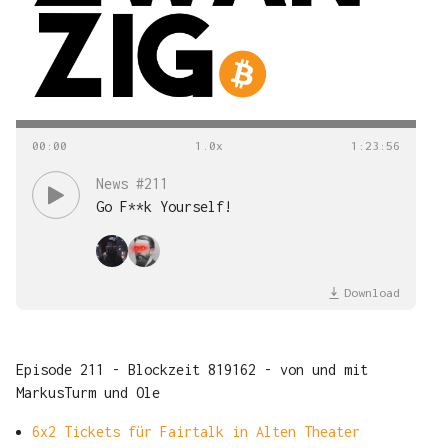
00
:
00
1
:
23
:
56
News #211
Go F**k Yourself!
Download
Episode 211 - Blockzeit 819162 - von und mit
MarkusTurm und Ole
6x2 Tickets für Fairtalk in Alten Theater