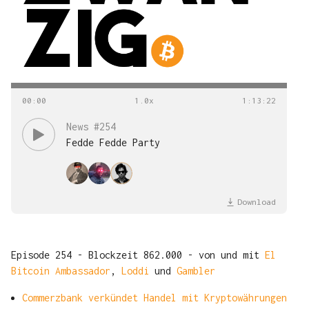
00
:
00
1
:
13
:
22
News #254
Fedde Fedde Party
Download
Episode 254 - Blockzeit 862.000 - von und mit
El
Bitcoin Ambassador
,
Loddi
und
Gambler
Commerzbank verkündet Handel mit Kryptowährungen