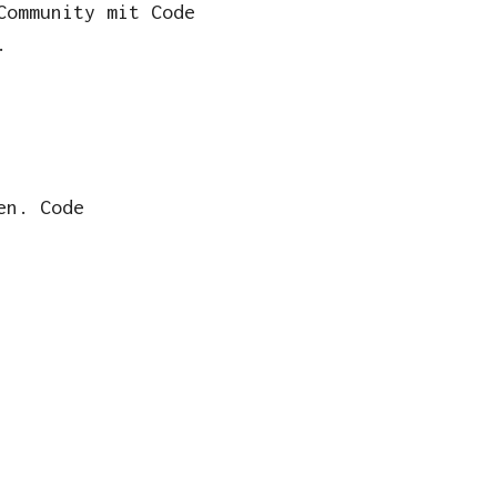
Community mit Code
.
en. Code