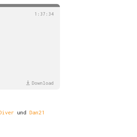
1
:
37
:
34
Download
Diver
und
Dan21