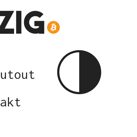
utout
akt