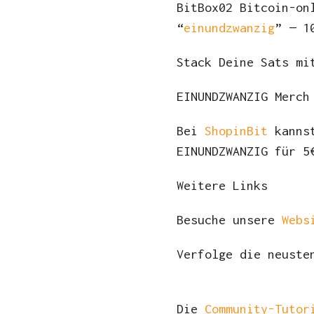
BitBox02 Bitcoin-on
“
einundzwanzig
” — 1
Stack Deine Sats m
EINUNDZWANZIG Merc
Bei
ShopinBit
kannst
EINUNDZWANZIG für 5
Weitere Links
Besuche unsere
Webs
Verfolge die neuste
Die
Community-Tutor