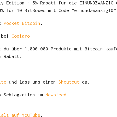
ly Edition - 5% Rabatt für die EINUNDZWANZIG 
0% für 10 BitBoxes mit Code “einundzwanzig10”
it
Pocket Bitcoin
.
h bei
Copiaro
.
 du über 1.000.000 Produkte mit Bitcoin kauf
€ Rabatt.
ite
und lass uns einen
Shoutout
da.
n Schlagzeilen im
Newsfeed
.
ials auf YouTube
.