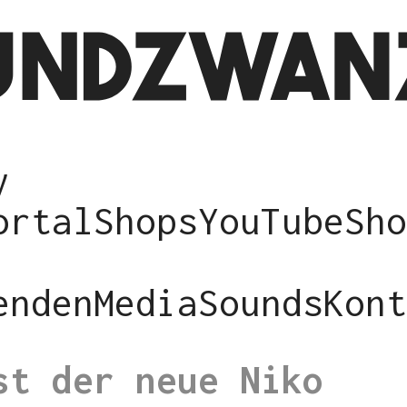
y
ortal
Shops
YouTube
Sho
enden
Media
Sounds
Kont
st der neue Niko