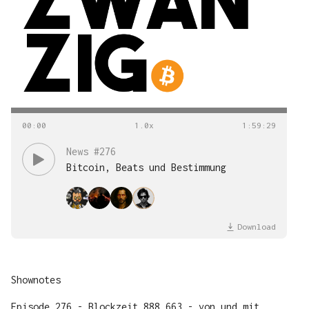
00
:
00
1
:
59
:
29
News #276
Bitcoin, Beats und Bestimmung
Download
Shownotes
Episode 276 - Blockzeit 888.663 - von und mit