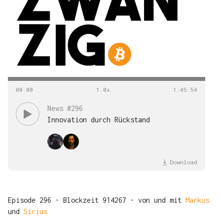
00
:
00
1
:
45
:
54
News #296
Innovation durch Rückstand
Download
Episode 296 - Blockzeit 914267 - von und mit
Markus
und
Sirius