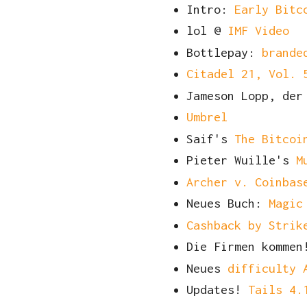
Intro:
Early Bitc
lol @
IMF Video
Bottlepay:
brande
Citadel 21, Vol. 
Jameson Lopp, der
Umbrel
Saif's
The Bitcoi
Pieter Wuille's
M
Archer v. Coinbas
Neues Buch:
Magic
Cashback by Strik
Die Firmen komme
Neues
difficulty 
Updates!
Tails 4.