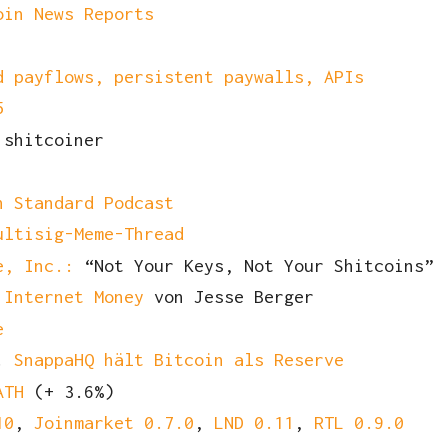
oin News Reports
d payflows, persistent paywalls, APIs
5
 shitcoiner
n Standard Podcast
ultisig-Meme-Thread
e, Inc.:
“Not Your Keys, Not Your Shitcoins”
 Internet Money
von Jesse Berger
e
n!
SnappaHQ hält Bitcoin als Reserve
ATH
(+ 3.6%)
10
,
Joinmarket 0.7.0
,
LND 0.11
,
RTL 0.9.0