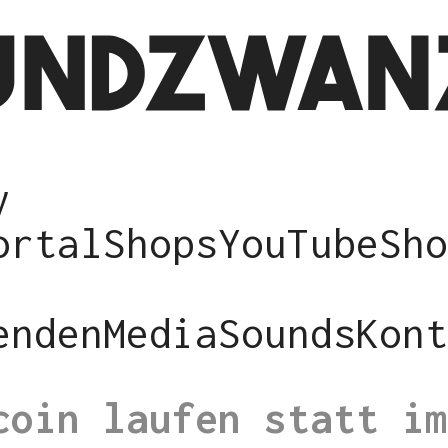
y
ortal
Shops
YouTube
Sho
enden
Media
Sounds
Kont
coin laufen statt im