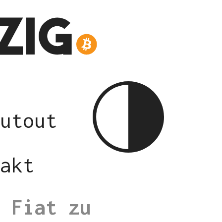
utout
akt
 Fiat zu