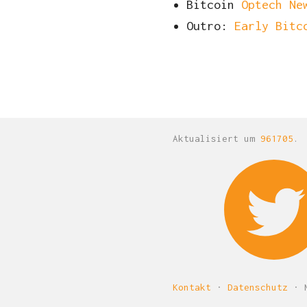
Bitcoin
Optech Ne
Outro:
Early Bitc
Aktualisiert um
961705
.
Kontakt
·
Datenschutz
· M