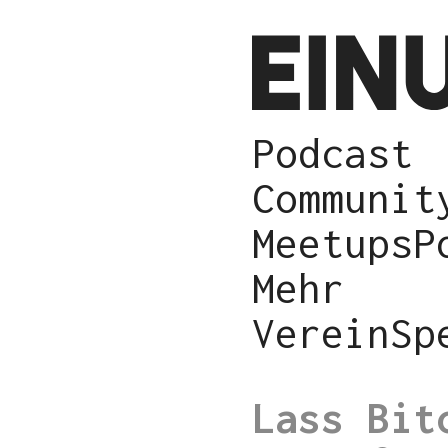
Podcast
Communit
Meetups
P
Mehr
Verein
Sp
Lass Bit