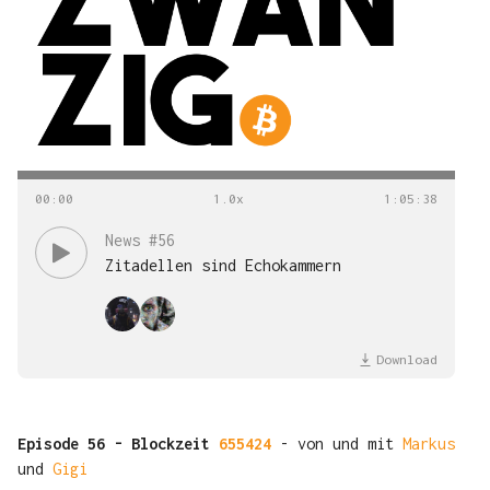
00
:
00
1
:
05
:
38
News #56
Zitadellen sind Echokammern
Download
Episode 56 - Blockzeit
655424
- von und mit
Markus
und
Gigi