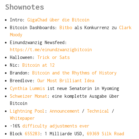
Shownotes
Intro:
GigaChad über die Bitcoin
Bitcoin Dashboards:
Bitbo
als Konkurrenz zu
Clark
Moody
Einundzwanzig Newsfeed:
https://t.me/einundzwanzigbitcoin
Halloween:
Trick or Sats
Nic:
Bitcoin at 12
Brandon:
Bitcoin and the Rhythms of History
Breedlove:
Our Most Brilliant Idea
Cynthia Lummis
ist neue Senatorin in Wyoming
Schweizer Monat
: eine komplette Ausgabe über
Bitcoin
Lightning Pool
:
Announcement
/
Technical
/
Whitepaper
-16%
difficulty adjustments ever
Block
655283
: 1 Milliarde USD,
69369 Silk Road