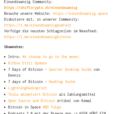
Einundzwanzig Community:
https://shiftcrypto.ch/einundzwanzig
Besuche unsere Website:
https://einundzwanzig.space
Diskutiere mit, in unserer Community:
https://t.me/einundzwanzigpodcast
Verfolge die neusten Schlagzeilen im Newsfeed:
https://t.me/einundzwanzigbitcoin
Shownotes:
Intro:
We choose to go to the moon!
Bitbox Etzli Update
7 Days of Bitcoin -
Specter Desktop Guide
von
Dennis
7 days of Bitcoin -
Hashtag Suche
LightningHacksprint
Tesla akzeptiert Bitcoin
als Zahlungsmittel
Open Source und Bitcoin
Artikel von Kemal
Bitcoin in Space
WBD Folge
Podcasts 2.0 mit der Breeze App -> HIER HÖRT EIN