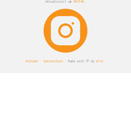
Aktualisiert um
961546
.
Kontakt
·
Datenschutz
· Made with 💛 by
d11n
.