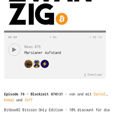
00
:
00
1
:
55
:
12
News #76
Marsianer Aufstand
Download
Episode 76 - Blockzeit 676131
- von und mit
Daniel
,
Kemal
und
Jeff
Bitbox02 Bitcoin Only Edition - 10% discount für die